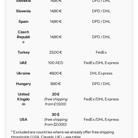
Slovakia
14,90 €
DPD / DHL
Slovenia
14,90 €
DPD / DHL
Spain
14,90 €
DPD / DHL
Czech
Republi
14,90 €
DPD / DHL
c
Turkey
25,00 €
FedEx
UAE
100 AED
FedEx/DHL Express
Ukraine
49,00 €
DHL Express
Hungary
9,90 €
DPD / DHL
United
20 £
Kingdo
(free shipping
FedEx/DHL Express
m
from £1,500)
30 $
USA
(free shipping
FedEx/DHL Express
from $2,000)
* Excluded are countries where we already offer free shipping
thresholds (USA, Canada, UK) – see table.