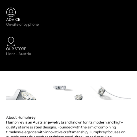
ADVICE
On-site or by phone
OUR STORE
Lienz - Austria
About Humphrey
Humphrey is an Austrian jewelry brand known for its modern and high-
quality stainless steel designs. Founded with the aim of combining
timeless elegance with innovative craftsmanship, Humphrey focuses on
durable materials such as stainless steel, titanium and sparkling